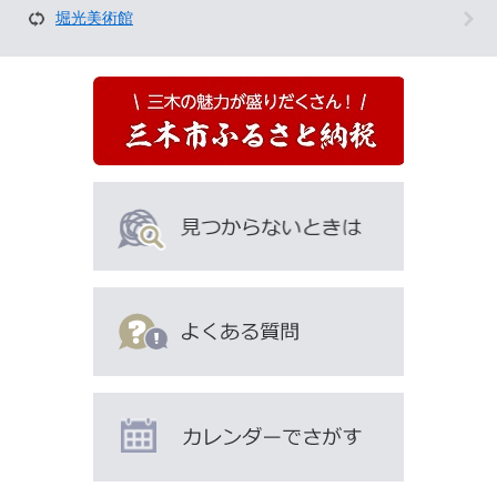
を
堀光美術館
見
て
い
る
人
は
こ
ん
な
ペ
ー
ジ
も
見
て
い
ま
す