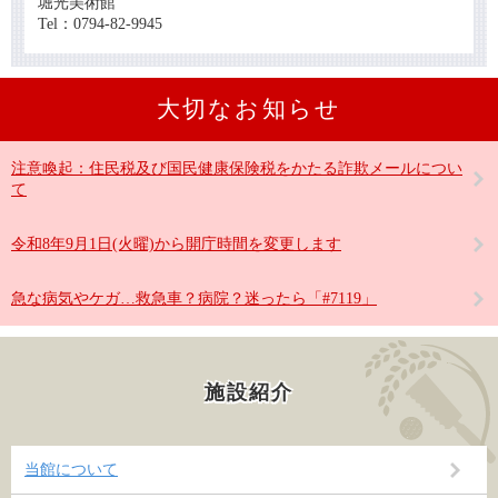
堀光美術館
Tel：0794-82-9945
大切なお知らせ
注意喚起：住民税及び国民健康保険税をかたる詐欺メールについ
て
令和8年9月1日(火曜)から開庁時間を変更します
急な病気やケガ…救急車？病院？迷ったら「#7119」
施設紹介
当館について