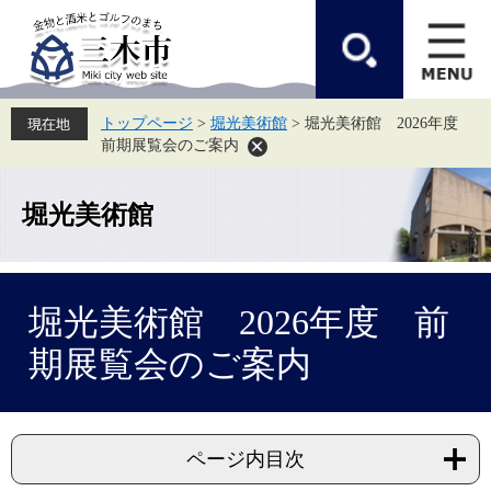
ペ
メ
ー
ニ
ジ
ュ
の
ー
先
を
頭
飛
トップページ
>
堀光美術館
>
堀光美術館 2026年度
で
ば
前期展覧会のご案内
す。
し
て
本
文
堀光美術館
へ
本
堀光美術館 2026年度 前
文
期展覧会のご案内
ページ内目次