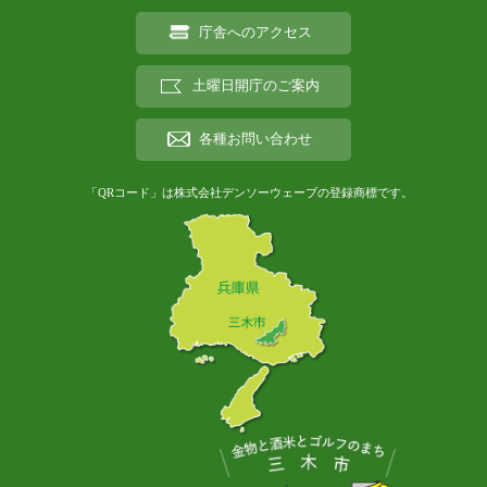
庁舎へのアクセス
土曜日開庁のご案内
各種お問い合わせ
「QRコード」は株式会社デンソーウェーブの登録商標です。