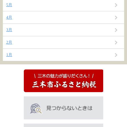
5月
4月
3月
2月
1月