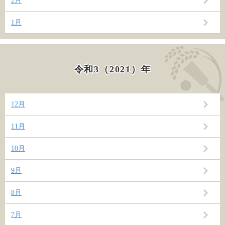
2月
1月
令和3（2021）年
12月
11月
10月
9月
8月
7月