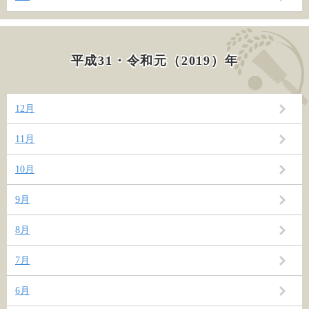
平成31・令和元（2019）年
12月
11月
10月
9月
8月
7月
6月