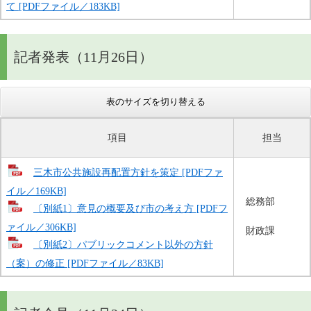
て [PDFファイル／183KB]
記者発表（11月26日）
表のサイズを切り替える
項目
担当
三木市公共施設再配置方針を策定 [PDFファ
イル／169KB]
総務部
〔別紙1〕意見の概要及び市の考え方 [PDFフ
ァイル／306KB]
財政課
〔別紙2〕パブリックコメント以外の方針
（案）の修正 [PDFファイル／83KB]