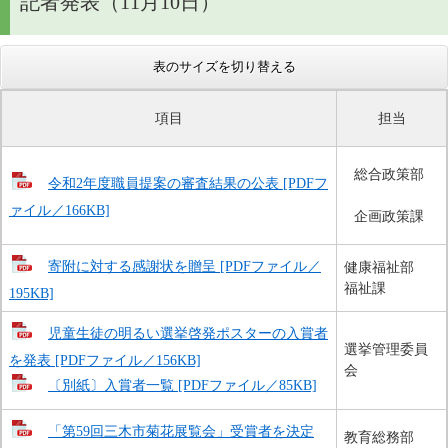
記者発表（11月10日）
表のサイズを切り替える
項目
担当
総合政策部
令和2年度職員提案の審査結果の公表 [PDFフ
ァイル／166KB]
企画政策課
寄附に対する感謝状を贈呈 [PDFファイル／
健康福祉部
福祉課
195KB]
児童生徒の明るい選挙啓発ポスターの入賞者
選挙管理委員
を発表 [PDFファイル／156KB]
会
〔別紙〕入賞者一覧 [PDFファイル／85KB]
「第59回三木市菊花展覧会」受賞者を決定
教育総務部