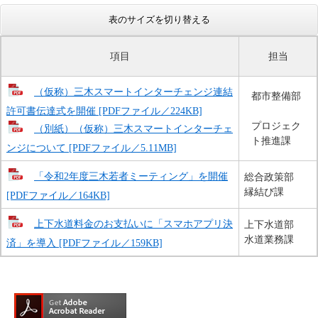
表のサイズを切り替える
項目
担当
（仮称）三木スマートインターチェンジ連結
都市整備部
許可書伝達式を開催 [PDFファイル／224KB]
プロジェク
（別紙）（仮称）三木スマートインターチェ
ト推進課
ンジについて [PDFファイル／5.11MB]
「令和2年度三木若者ミーティング」を開催
総合政策部
縁結び課
[PDFファイル／164KB]
上下水道料金のお支払いに「スマホアプリ決
上下水道部
水道業務課
済」を導入 [PDFファイル／159KB]