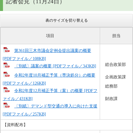
記者会見（11月24日）
表のサイズを切り替える
項目
担当
第361回三木市議会定例会提出議案の概要
[PDFファイル／108KB]
総合政策部
〔別紙〕議案の概要 [PDFファイル／343KB]
令和2年度10月補正予算（専決処分）の概要
企画政策課
[PDFファイル／126KB]
総務部
令和2年度12月補正予算（案）の概要 [PDFフ
ァイル／431KB]
財政課
〔別紙〕デマンド型交通の導入に向けた支援
[PDFファイル／257KB]
【資料配布】