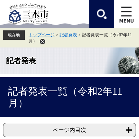
ペ
メ
ー
ニ
ジ
ュ
の
ー
先
を
頭
飛
トップページ
>
記者発表
>
記者発表一覧（令和2年11
で
ば
月）
す。
し
て
本
文
記者発表
へ
本
記者発表一覧（令和2年11
文
月）
ページ内目次