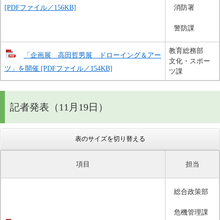
[PDFファイル／156KB]
消防署
警防課
教育総務部
「企画展 高田哲男展 ドローイング＆アー
文化・スポー
ツ」を開催 [PDFファイル／154KB]
ツ課
記者発表（11月19日）
表のサイズを切り替える
項目
担当
総合政策部
危機管理課