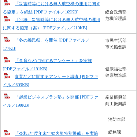
「災害時等における無人航空機の運用に関す
る協定」を締結 [PDFファイル／169KB]
総合政策部
危機管理課
〔別紙〕災害時等における無人航空機の運用
に関する協定（案） [PDFファイル／210KB]
「冬の義民祭」を開催 [PDFファイル／
市民生活部
市民協働課
177KB]
「食育などに関するアンケート」を実施
[PDFファイル／191KB]
健康福祉部
健康増進課
食育などに関するアンケート調査 [PDFファ
イル／693KB]
「起業ビジネスプラン塾」を開催 [PDFファ
産業振興部
商工振興課
イル／199KB]
消防本部
総務課
「令和2年度年末年始火災特別警戒」を実施