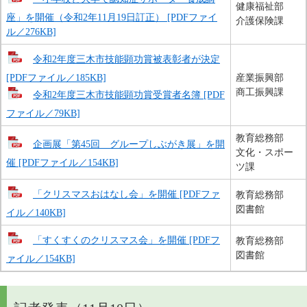
健康福祉部
座」を開催（令和2年11月19日訂正） [PDFファイ
介護保険課
ル／276KB]
令和2年度三木市技能顕功賞被表彰者が決定
[PDFファイル／185KB]
産業振興部
商工振興課
令和2年度三木市技能顕功賞受賞者名簿 [PDF
ファイル／79KB]
教育総務部
企画展「第45回 グループしぶがき展」を開
文化・スポー
催 [PDFファイル／154KB]
ツ課
「クリスマスおはなし会」を開催 [PDFファ
教育総務部
図書館
イル／140KB]
「すくすくのクリスマス会」を開催 [PDFフ
教育総務部
図書館
ァイル／154KB]