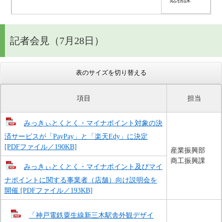
記者会見（7月28日）
表のサイズを切り替える
項目
担当
みっきぃとくとく・マイナポイント対象の決
済サービスが「PayPay」と「楽天Edy」に決定
[PDFファイル／190KB]
産業振興部
商工振興課
みっきぃとくとく・マイナポイント及びマイ
ナポイントに関する事業者（店舗）向け説明会を
開催 [PDFファイル／193KB]
「神戸電鉄粟生線新三木駅舎外観デザイ