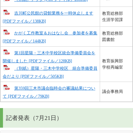
吉川町公民館の貸館業務を一時休止します
教育総務部
生涯学習課
[PDFファイル／138KB]
かがく工作教室＆おはなし会 参加者を募集
教育総務部
図書館
[PDFファイル／144KB]
第1回星陽・三木中学校区統合準備委員会を
開催しました [PDFファイル／128KB]
教育振興部
学校再編室
（別紙）星陽・三木中学校区 統合準備委員
会だより [PDFファイル／505KB]
第359回三木市議会臨時会の審議結果につい
議会事務局
て [PDFファイル／79KB]
記者発表（7月21日）