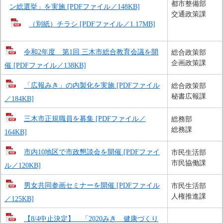
都市整備部
ン総選挙」を実施 [PDFファイル／148KB]
交通政策課
（別紙）チラシ [PDFファイル／1.17MB]
令和2年度 第1回 三木市総合教育会議を開
総合政策部
企画政策課
催 [PDFファイル／138KB]
「広報みき」の内製化を実施 [PDFファイル
総合政策部
秘書広報課
／184KB]
三木市正規職員を募集 [PDFファイル／
総務部
総務課
164KB]
市内10地区で市政懇談会を開催 [PDFファイ
市民生活部
市民協働課
ル／120KB]
男女共同参画セミナーを開催 [PDFファイル
市民生活部
人権推進課
／125KB]
【8/4中止決定】 「2020みき 健康づくり