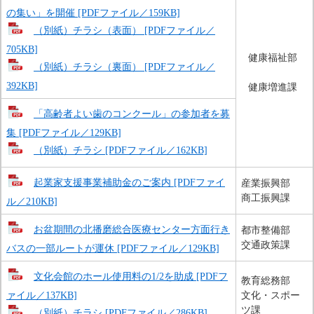
の集い」を開催 [PDFファイル／159KB]
（別紙）チラシ（表面） [PDFファイル／
705KB]
健康福祉部
（別紙）チラシ（裏面） [PDFファイル／
392KB]
健康増進課
「高齢者よい歯のコンクール」の参加者を募
集 [PDFファイル／129KB]
（別紙）チラシ [PDFファイル／162KB]
起業家支援事業補助金のご案内 [PDFファイ
産業振興部
商工振興課
ル／210KB]
お盆期間の北播磨総合医療センター方面行き
都市整備部
交通政策課
バスの一部ルートが運休 [PDFファイル／129KB]
文化会館のホール使用料の1/2を助成 [PDFフ
教育総務部
ァイル／137KB]
文化・スポー
ツ課
（別紙）チラシ [PDFファイル／286KB]