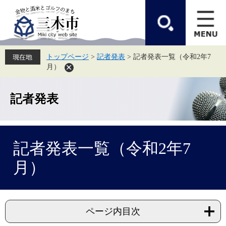
ペ
メ
ー
ニ
ジ
ュ
の
ー
先
を
頭
飛
トップページ
>
記者発表
>
記者発表一覧（令和2年7
で
ば
月）
す。
し
て
本
文
記者発表
へ
本
記者発表一覧（令和2年7
文
月）
ページ内目次