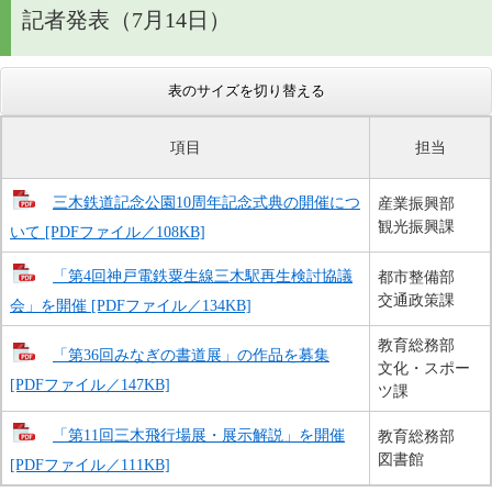
記者発表（7月14日）
表のサイズを切り替える
項目
担当
三木鉄道記念公園10周年記念式典の開催につ
産業振興部
観光振興課
いて [PDFファイル／108KB]
「第4回神戸電鉄粟生線三木駅再生検討協議
都市整備部
交通政策課
会」を開催 [PDFファイル／134KB]
教育総務部
「第36回みなぎの書道展」の作品を募集
文化・スポー
[PDFファイル／147KB]
ツ課
「第11回三木飛行場展・展示解説」を開催
教育総務部
図書館
[PDFファイル／111KB]