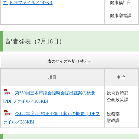
て [PDFファイル／147KB]
健康福祉部
健康増進課
記者発表（7月16日）
表のサイズを切り替える
項目
担当
第359回三木市議会臨時会提出議案の概要
総合政策部
企画政策課
[PDFファイル／103KB]
令和2年度7月補正予算（案）の概要 [PDFフ
総務部
財政課
ァイル／286KB]