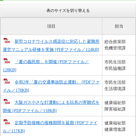
表のサイズを切り替える
項目
担当
新型コロナウイルス感染症に対応した避難所
総合政策部
危機管理課
運営マニュアル研修を実施 [PDFファイル／124KB]
「夏の義民祭」を開催 [PDFファイル／
市民生活部
市民協働課
128KB]
令和2年「夏の交通事故防止運動」 [PDFファ
市民生活部
生活環境課
イル／178KB]
大阪ガス小さな灯運動による玩具の寄贈式を
健康福祉部
障害福祉課
開催 [PDFファイル／118KB]
定期予防接種の接種期間を延期 [PDFファイ
健康福祉部
健康増進課
ル／117KB]