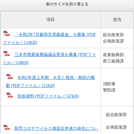
表のサイズを切り替える
項目
担当
「令和2年7月豪雨災害義援金」を募集 [PDF
総合政策部
企画政策課
ファイル／114KB]
三木市商業振興協議会委員を募集 [PDFファ
産業振興部
商工振興課
イル／134KB]
令和2年度上半期　火災と救急・救助の概
消防署
要 [PDFファイル／125KB]
警防課
別添資料 [PDFファイル／747KB]
総合政策部
企画政策課
新型コロナウイルス感染症患者の発生につい