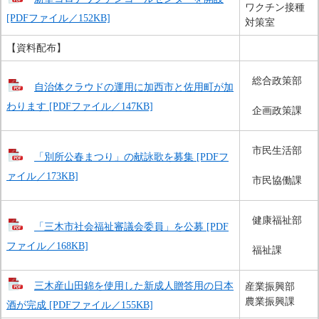
ワクチン接種
[PDFファイル／152KB]
対策室
【資料配布】
総合政策部
自治体クラウドの運用に加西市と佐用町が加
わります [PDFファイル／147KB]
企画政策課
市民生活部
「別所公春まつり」の献詠歌を募集 [PDFフ
ァイル／173KB]
市民協働課
健康福祉部
「三木市社会福祉審議会委員」を公募 [PDF
ファイル／168KB]
福祉課
三木産山田錦を使用した新成人贈答用の日本
産業振興部
農業振興課
酒が完成 [PDFファイル／155KB]