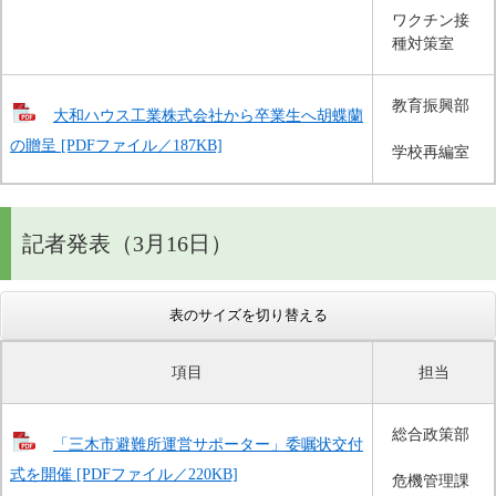
ワクチン接
種対策室
教育振興部
大和ハウス工業株式会社から卒業生へ胡蝶蘭
の贈呈 [PDFファイル／187KB]
学校再編室
記者発表（3月16日）
表のサイズを切り替える
項目
担当
総合政策部
「三木市避難所運営サポーター」委嘱状交付
式を開催 [PDFファイル／220KB]
危機管理課