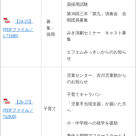
員採用試験
第38回三木「第九」演奏会　合
唱団員募集
【24-25】
募
集・
[PDFファイル／
みき演劇セミナー　キャスト募
採用
1.71MB]
集
エフエムみっきぃからのお知ら
せ
児童センター、吉川児童館から
のお知らせ
子育てキャラバン
【26-27】
「児童手当現況届」が届いた方
子育て
[PDFファイル／
へ
742KB]
小・中学校への就学を援助
夏休み期間アフタースクール入