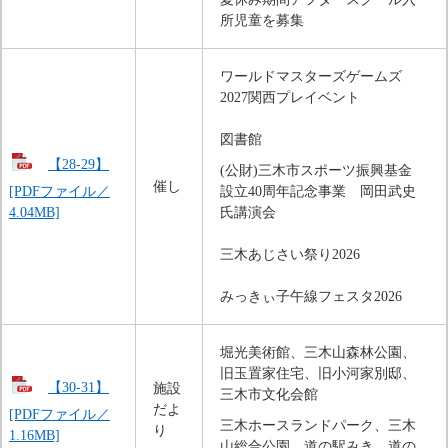
所児童を募集
ワールドマスターズゲームズ
2027関西プレイベント
図書館
【28-29】
(公財)三木市スポーツ振興基金　
催し
[PDFファイル／
設立40周年記念事業　岡田武史
4.04MB]
氏講演会
三木あじさい祭り2026
みっきぃ子午線フェスタ2026
堀光美術館、三木山森林公園、
旧玉置家住宅、旧小河家別邸、
【30-31】
施設
三木市文化会館
だよ
[PDFファイル／
三木ホースランドパーク、三木
り
1.16MB]
山総合公園、道の駅みき、道の