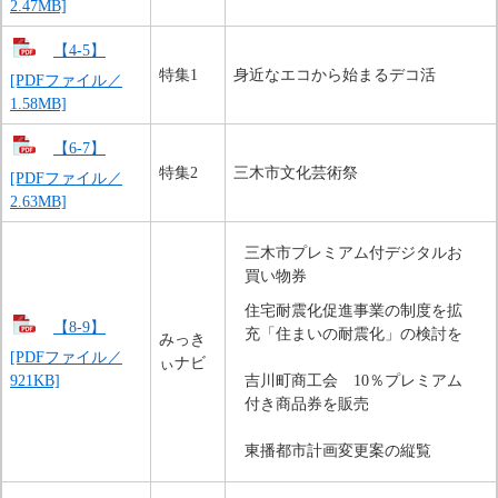
2.47MB]
【4-5】
特集1
身近なエコから始まるデコ活
[PDFファイル／
1.58MB]
【6-7】
特集2
三木市文化芸術祭
[PDFファイル／
2.63MB]
三木市プレミアム付デジタルお
買い物券
住宅耐震化促進事業の制度を拡
【8-9】
充「住まいの耐震化」の検討を
みっき
[PDFファイル／
ぃナビ
921KB]
吉川町商工会　10％プレミアム
付き商品券を販売
東播都市計画変更案の縦覧