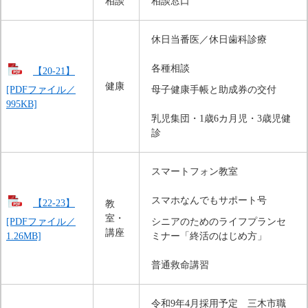
相談
相談窓口
休日当番医／休日歯科診療
各種相談
【20-21】
健康
[PDFファイル／
母子健康手帳と助成券の交付
995KB]
乳児集団・1歳6カ月児・3歳児健
診
スマートフォン教室
スマホなんでもサポート号
【22-23】
教
室・
[PDFファイル／
シニアのためのライフプランセ
講座
1.26MB]
ミナー「終活のはじめ方」
普通救命講習
令和9年4月採用予定　三木市職