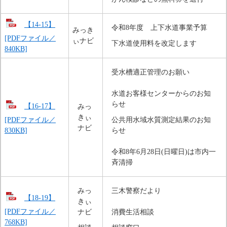
【14-15】
令和8年度　上下水道事業予算
みっき
[PDFファイル／
ぃナビ
下水道使用料を改定します
840KB]
受水槽適正管理のお願い
水道お客様センターからのお知
らせ
【16-17】
みっ
きぃ
[PDFファイル／
公共用水域水質測定結果のお知
ナビ
830KB]
らせ
令和8年6月28日(日曜日)は市内一
斉清掃
みっ
三木警察だより
【18-19】
きぃ
[PDFファイル／
ナビ
消費生活相談
768KB]