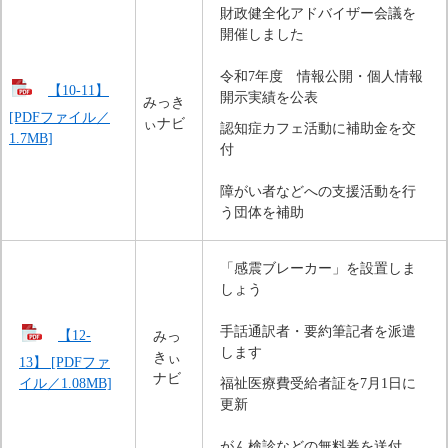
財政健全化アドバイザー会議を
開催しました
令和7年度　情報公開・個人情報
【10-11】
開示実績を公表
みっき
[PDFファイル／
ぃナビ
認知症カフェ活動に補助金を交
1.7MB]
付
障がい者などへの支援活動を行
う団体を補助
「感震ブレーカー」を設置しま
しょう
手話通訳者・要約筆記者を派遣
【12-
みっ
します
きぃ
13】 [PDFファ
ナビ
イル／1.08MB]
福祉医療費受給者証を7月1日に
更新
がん検診などの無料券を送付