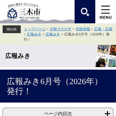
ペ
メ
ー
ニ
ジ
ュ
の
ー
先
を
頭
飛
トップページ
>
分類でさがす
>
市政情報
>
広報・広聴
で
ば
>
広報みき
>
広報みき
>
広報みき6月号（2026年）発
す。
し
て
行！
本
文
へ
広報みき
本
広報みき6月号（2026年）
文
発行！
ページ内目次