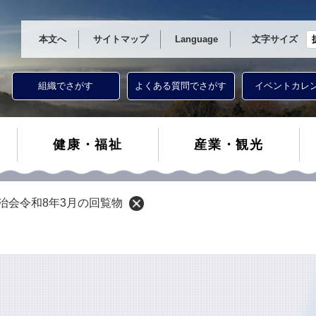
本文へ
サイトマップ
Language
文字サイズ
組織でさがす
よくある質問でさがす
イベントカレ
健康・福祉
産業・観光
治会令和8年3月の回覧物