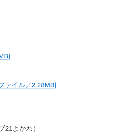
B]
ァイル／2.28MB]
ブ21よかわ）