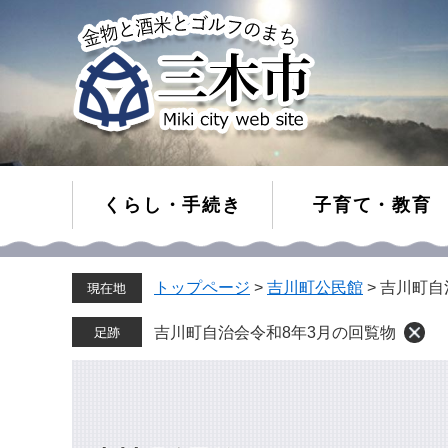
くらし・手続き
子育て・教育
ペ
メ
トップページ
>
吉川町公民館
>
吉川町自
ー
ニ
ジ
ュ
の
ー
吉川町自治会令和8年3月の回覧物
先
を
頭
飛
で
ば
す。
し
て