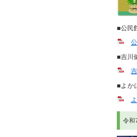
■公民
公
■吉川
吉
■よか
よ
令和