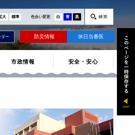
拡大
標準
色合い変更
白
青
黒
防災情報
休日当番医
ンダー
市政情報
安全・安心