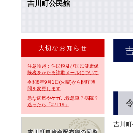
吉川町公民館
本
文
へ
大切なお知らせ
本
文
注意喚起：住民税及び国民健康保
険税をかたる詐欺メールについて
令和8年9月1日(火曜)から開庁時
間を変更します
急な病気やケガ…救急車？病院？
迷ったら「#7119」
吉川町
吉川町自治会配布物の回覧