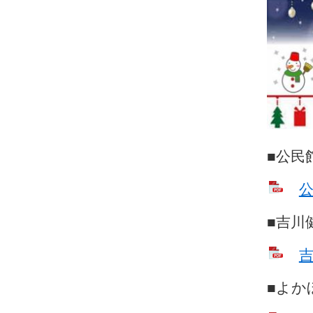
■公民
公
■吉川
吉
■よか