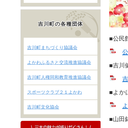
吉川町の各種団体
■公民
吉川町まちづくり協議会
公
よかわふるさと交流推進協議会
■吉川
吉川町人権同和教育推進協議会
吉
■よか
スポーツクラブ２１よかわ
よ
吉川町文化協会
■山田