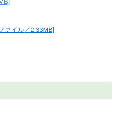
B]
ァイル／2.33MB]