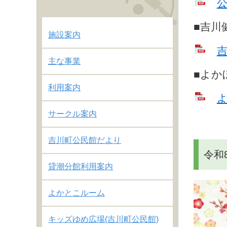
公
■吉川
施設案内
吉
主な事業
■よか
利用案内
よ
サークル案内
吉川町公民館だより
令和
貸潮分館利用案内
よかとこルーム
キッズゆめ広場(吉川町公民館)