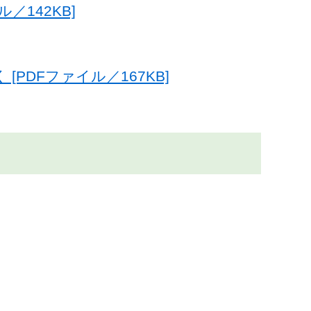
／142KB]
PDFファイル／167KB]