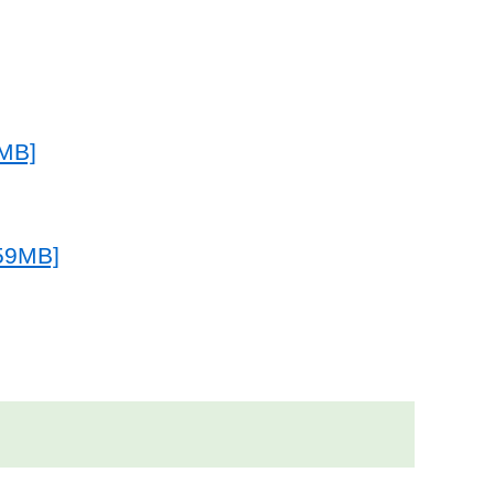
B]
9MB]