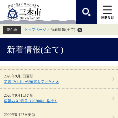
ペ
メ
ー
ニ
ジ
ュ
の
ー
先
を
頭
飛
トップページ
>
新着情報(全て)
で
ば
す。
し
て
本
本
新着情報(全て)
文
文
へ
2020年9月3日更新
災害で住まいが被害を受けたとき
2020年9月1日更新
広報みき9月号（2020年）発行！
2020年8月27日更新