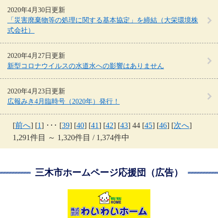
2020年4月30日更新
「災害廃棄物等の処理に関する基本協定」を締結（大栄環境株
式会社）
2020年4月27日更新
新型コロナウイルスの水道水への影響はありません
2020年4月23日更新
広報みき4月臨時号（2020年）発行！
[
前へ
] [
1
] ･･･ [
39
] [
40
] [
41
] [
42
] [
43
] 44 [
45
] [
46
] [
次へ
]
1,291件目 ～ 1,320件目 / 1,374件中
三木市ホームページ応援団（広告）