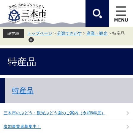
ペ
メ
ー
ニ
ジ
ュ
の
ー
先
を
頭
飛
トップページ
>
分類でさがす
>
産業・観光
>
特産品
で
ば
す。
し
て
本
本
文
特産品
文
へ
特産品
三木市のぶどう・観光ぶどう園のご案内（令和8年度）
参加事業者募集中！