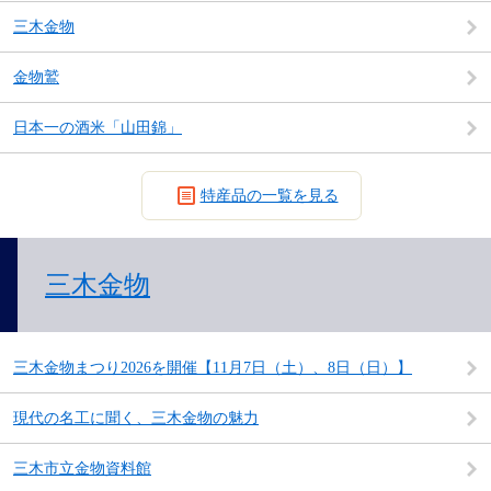
三木金物
金物鷲
日本一の酒米「山田錦」
特産品の一覧を見る
三木金物
三木金物まつり2026を開催【11月7日（土）、8日（日）】
現代の名工に聞く、三木金物の魅力
三木市立金物資料館