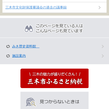
三木市文化財保護審議会の過去の議事録
こ
の
ペ
ー
ジ
を
みき歴史資料館
見
て
施設案内
い
る
人
は
こ
ん
な
ペ
ー
ジ
も
見