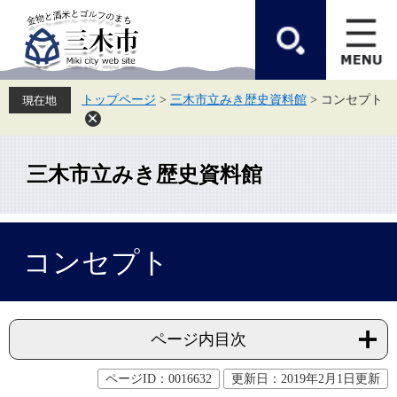
ペ
メ
ー
ニ
ジ
ュ
の
ー
先
を
頭
飛
トップページ
>
三木市立みき歴史資料館
>
コンセプト
で
ば
す。
し
て
本
文
三木市立みき歴史資料館
へ
本
コンセプト
文
ページ内目次
ページID：0016632
更新日：2019年2月1日更新