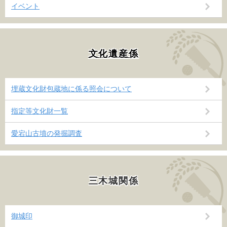
イベント
文化遺産係
埋蔵文化財包蔵地に係る照会について
指定等文化財一覧
愛宕山古墳の発掘調査
三木城関係
御城印