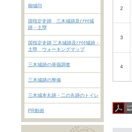
御城印
2
国指定史跡 三木城跡及び付城
跡・土塁
3
国指定史跡 三木城跡及び付城跡・
土塁 ウォーキングマップ
三木城跡の発掘調査
4
三木城跡の整備
三木城本丸跡・二の丸跡のトイレ
PR動画