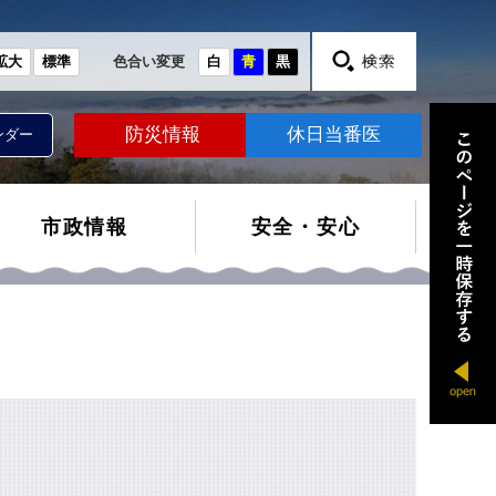
拡大
標準
色合い変更
白
青
黒
防災情報
休日当番医
ンダー
市政情報
安全・安心