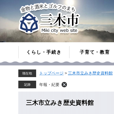
くらし・手続き
子育て・教育
ペ
メ
トップページ
>
三木市立みき歴史資料館
ー
ニ
ジ
ュ
の
ー
年報・紀要
先
を
頭
飛
で
ば
三木市立みき歴史資料館
す。
し
て