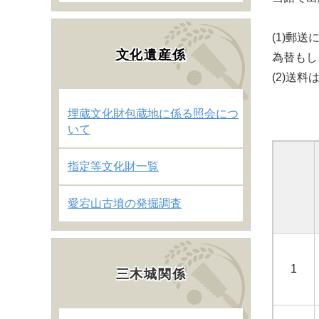
(1)郵
文化遺産係
為替もし
(2)送
埋蔵文化財包蔵地に係る照会につ
いて
指定等文化財一覧
愛宕山古墳の発掘調査
1
三木城関係