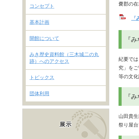
嚢郡の在
コンセプト
『み
基本計画
開館について
『み
みき歴史資料館（三木城二の丸
紀要では
跡）へのアクセス
究」をご
等の文化
トピックス
団体利用
『み
山田貴生
展示
祭り屋台