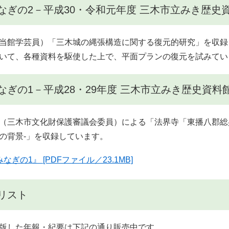
なぎの2－平成30・令和元年度 三木市立みき歴史
当館学芸員）「三木城の縄張構造に関する復元的研究」を収録
いて、各種資料を駆使した上で、平面プランの復元を試みてい
なぎの1－平成28・29年度 三木市立みき歴史資
（三木市文化財保護審議会委員）による「法界寺「東播八郡総
の背景-」を収録しています。
なぎの1』 [PDFファイル／23.1MB]
リスト
版した年報・紀要は下記の通り販売中です。