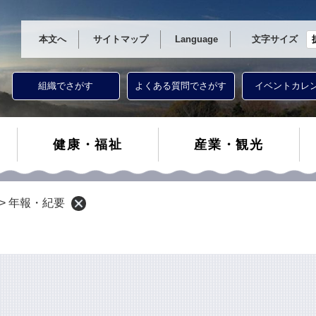
本文へ
サイトマップ
Language
文字サイズ
組織でさがす
よくある質問でさがす
イベントカレ
健康・福祉
産業・観光
>
年報・紀要