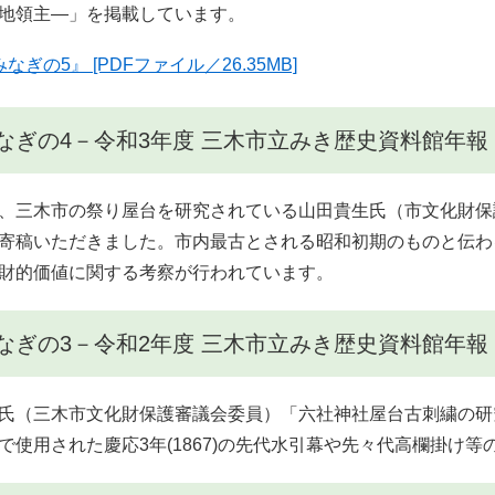
地領主―」を掲載しています。
なぎの5』 [PDFファイル／26.35MB]
なぎの4－令和3年度 三木市立みき歴史資料館年報
、三木市の祭り屋台を研究されている山田貴生氏（市文化財保
寄稿いただきました。市内最古とされる昭和初期のものと伝わ
財的価値に関する考察が行われています。
なぎの3－令和2年度 三木市立みき歴史資料館年報
氏（三木市文化財保護審議会委員）「六社神社屋台古刺繍の研
で使用された慶応3年(1867)の先代水引幕や先々代高欄掛け