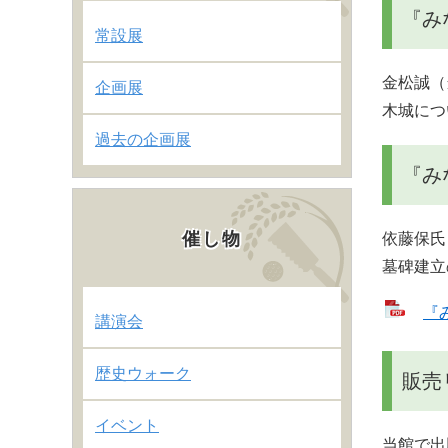
『み
常設展
金松誠（
企画展
木城につ
過去の企画展
『み
催し物
依藤保氏
墓碑建立
『み
講演会
歴史ウォーク
販売
イベント
当館で出