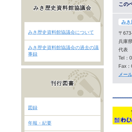
この
みき歴史資料館協議会
みき
みき歴史資料館協議会について
〒673
兵庫県
みき歴史資料館協議会の過去の議
代表
事録
Tel：0
Fax：0
メー
刊行図書
図録
年報・紀要