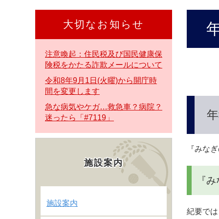
本
文
大切なお知らせ
本
へ
文
注意喚起：住民税及び国民健康保
険税をかたる詐欺メールについて
令和8年9月1日(火曜)から開庁時
間を変更します
急な病気やケガ…救急車？病院？
年
迷ったら「#7119」
『みなぎ
施設案内
『み
施設案内
紀要では