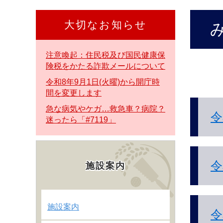
本
文
大切なお知らせ
本
へ
文
注意喚起：住民税及び国民健康保
険税をかたる詐欺メールについて
令和8年9月1日(火曜)から開庁時
間を変更します
急な病気やケガ…救急車？病院？
令
迷ったら「#7119」
令
施設案内
施設案内
令