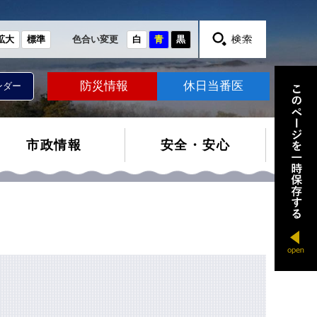
拡大
標準
色合い変更
白
青
黒
防災情報
休日当番医
ンダー
市政情報
安全・安心