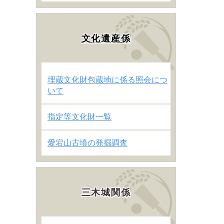
文化遺産係
埋蔵文化財包蔵地に係る照会につ
いて
指定等文化財一覧
愛宕山古墳の発掘調査
三木城関係