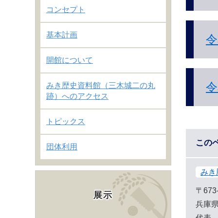
コンセプト
基本計画
令
開館について
令
みき歴史資料館（三木城二の丸
跡）へのアクセス
トピックス
この
団体利用
みき
〒673
展示
兵庫県
代表