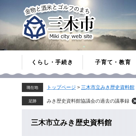
くらし・手続き
子育て・教育
ペ
メ
トップページ
>
三木市立みき歴史資料館
ー
ニ
ジ
ュ
の
ー
みき歴史資料館協議会の過去の議事録
先
を
頭
飛
で
ば
三木市立みき歴史資料館
す。
し
て