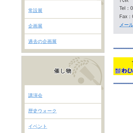
Tel：0
常設展
Fax：0
メー
企画展
過去の企画展
催し物
講演会
歴史ウォーク
イベント