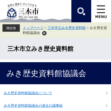
ペ
メ
ー
ニ
ジ
ュ
の
ー
先
を
頭
飛
トップページ
>
三木市立みき歴史資料館
>
みき歴史資
で
ば
料館協議会
す。
し
て
本
文
三木市立みき歴史資料館
へ
本
みき歴史資料館協議会
文
みき歴史資料館協議会について
みき歴史資料館協議会の過去の議事録