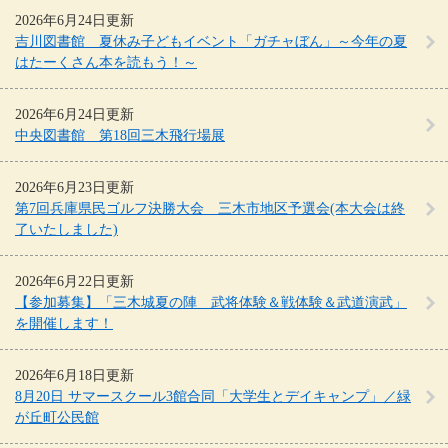
2026年6月24日更新
吉川図書館 夏休み子どもイベント「ガチャぼん」～今年の夏
はたーくさん本を読もう！～
2026年6月24日更新
中央図書館 第18回三木飛行場展
2026年6月23日更新
第7回兵庫県民ゴルフ決勝大会 三木市地区予選会(本大会は終
了いたしました)
2026年6月22日更新
【参加募集】「三木城夏の陣 武将体験＆戦体験＆武道演武」
を開催します！
2026年6月18日更新
8月20日 サマースクール3館合同「大学生とデイキャンプ」／緑
が丘町公民館