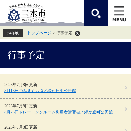
ペ
メ
ー
ニ
ジ
ュ
の
ー
先
を
頭
飛
トップページ
>
行事予定
で
ば
す。
し
て
本
本
行事予定
文
文
へ
2026年7月8日更新
8月18日つみきくらぶ／緑が丘町公民館
2026年7月8日更新
8月26日トレーニングルーム利用者講習会／緑が丘町公民館
2026年7月8日更新