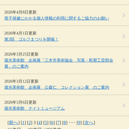
2026年4月8日更新
母子保健にかかる個人情報の利用に関するご協力のお願い
2026年4月1日更新
第3回 ゴルフまつりを開催！
2026年3月25日更新
堀光美術館 企画展「三木市美術協会 写真・彫塑工芸部会
展」のご案内
2026年3月12日更新
堀光美術館 企画展 公森仁 コレクション展 のご案内
2026年3月6日更新
堀光美術館 ナイトミュージアム
[
前へ
] [
1
] [
2
] 3 [
4
] [
5
] [
6
] [
7
] [
8
] ･･･ [
9
] [
次へ
]