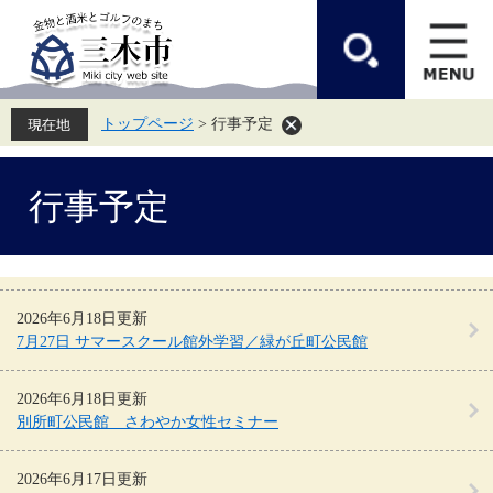
ペ
メ
ー
ニ
ジ
ュ
の
ー
先
を
頭
飛
トップページ
>
行事予定
で
ば
す。
し
て
本
本
行事予定
文
文
へ
2026年6月18日更新
7月27日 サマースクール館外学習／緑が丘町公民館
2026年6月18日更新
別所町公民館 さわやか女性セミナー
2026年6月17日更新