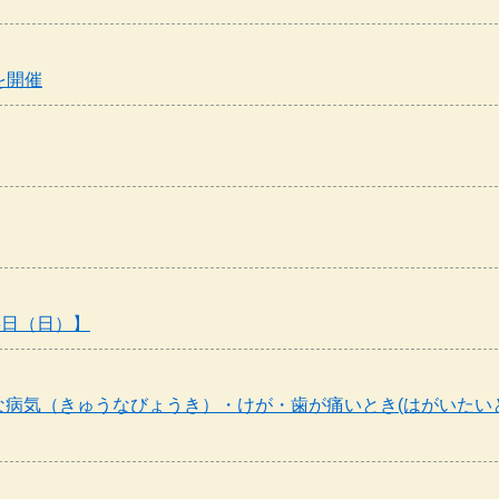
を開催
8日（日）】
急な病気（きゅうなびょうき）・けが・歯が痛いとき(はがいたい