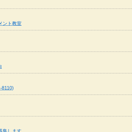
メント教室
内
110)
募集します