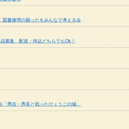
 図書修理の困ったをみんなで考える会
品募集 配送・持込どちらでもOk！
会「秀吉・秀長と戦ったひょうごの城」