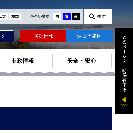
拡大
標準
色合い変更
白
青
黒
防災情報
休日当番医
ンダー
市政情報
安全・安心