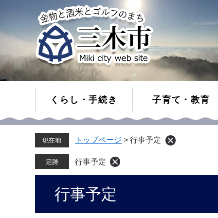
くらし・手続き
子育て・教育
ペ
メ
トップページ
>
行事予定
ー
ニ
ジ
ュ
の
ー
行事予定
先
を
頭
飛
本
行事予定
で
ば
文
す。
し
て