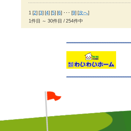
1 [
2
] [
3
] [
4
] [
5
] [
6
] ･･･ [
9
] [
次へ
]
1件目 ～ 30件目 / 254件中