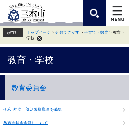
ペ
メ
ー
ニ
ジ
ュ
の
ー
先
を
頭
飛
トップページ
>
分類でさがす
>
子育て・教育
>
教育・
で
ば
学校
す。
し
て
本
本
文
教育・学校
文
へ
教育委員会
令和8年度 部活動指導員を募集
教育委員会会議について