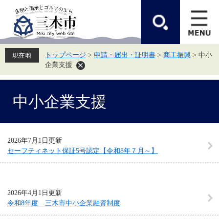
ペ
メ
ー
ニ
ジ
ュ
の
ー
先
を
頭
飛
トップページ
>
申請・届出・証明書
>
商工振興
>
中小
で
ば
企業支援
す。
し
て
本
本
文
中小企業支援
文
へ
2026年7月1日更新
セーフティネット保証5号認定【令和8年７月～】
2026年4月1日更新
令和8年度 三木市中小企業融資制度