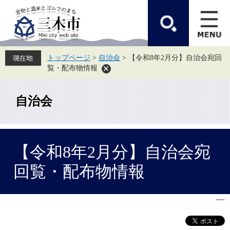
ペ
メ
ー
ニ
ジ
ュ
の
ー
先
を
頭
飛
トップページ
>
自治会
>
【令和8年2月分】自治会宛回
で
ば
覧・配布物情報
す。
し
て
本
文
自治会
へ
本
【令和8年2月分】自治会宛
文
回覧・配布物情報