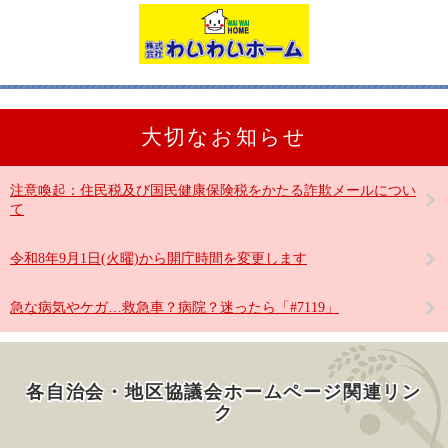
大切なお知らせ
注意喚起：住民税及び国民健康保険税をかたる詐欺メールについ
て
令和8年9月1日(火曜)から開庁時間を変更します
急な病気やケガ…救急車？病院？迷ったら「#7119」
各自治会・地区協議会ホームページ関連リン
ク