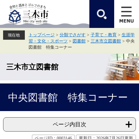
ペ
メ
ー
ニ
ジ
ュ
の
ー
先
を
頭
飛
トップページ
>
分類でさがす
>
子育て・教育
>
生涯学
で
ば
習・文化・スポーツ
>
図書館
>
三木市立図書館
>
中央
す。
し
て
図書館 特集コーナー
本
文
へ
三木市立図書館
本
中央図書館 特集コーナー
文
ページ内目次
ページID：0003146
更新日：2026年7月26日更新