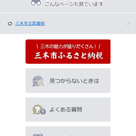
ペ
ー
ジ
を
三木市立図書館
見
て
い
る
人
は
こ
ん
な
ペ
ー
ジ
も
見
て
い
ま
す