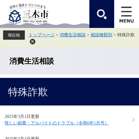
ペ
メ
ー
ニ
ジ
ュ
の
ー
先
を
頭
飛
トップページ
>
消費生活相談
>
相談種類別
>
特殊詐欺
で
ば
す。
し
て
本
文
消費生活相談
へ
本
特殊詐欺
文
2025年3月1日更新
怪しい副業・アルバイトのトラブル（令和6年1月号）
2025年3月1日更新