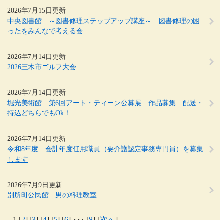
2026年7月15日更新
中央図書館 ～図書修理ステップアップ講座～ 図書修理の困
ったをみんなで考える会
2026年7月14日更新
2026三木市ゴルフ大会
2026年7月14日更新
堀光美術館 第6回アート・ティーン公募展 作品募集 配送・
持込どちらでもOk！
2026年7月14日更新
令和8年度 会計年度任用職員（要介護認定事務専門員）を募集
します
2026年7月9日更新
別所町公民館 男の料理教室
1 [
2
] [
3
] [
4
] [
5
] [
6
] ･･･ [
8
] [
次へ
]