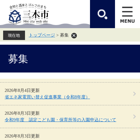
ペ
メ
ー
ニ
ジ
ュ
の
ー
先
を
頭
飛
トップページ
>
募集
で
ば
す。
し
て
本
本
募集
文
文
へ
2026年8月4日更新
省エネ家電買い替え促進事業（令和8年度）
2026年8月3日更新
令和9年度 認定こども園・保育所等の入園申込について
2026年8月3日更新