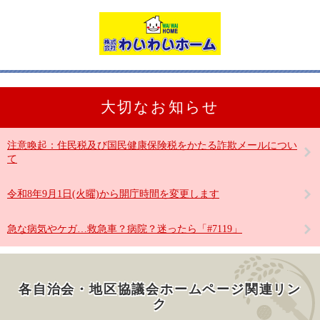
大切なお知らせ
注意喚起：住民税及び国民健康保険税をかたる詐欺メールについ
て
令和8年9月1日(火曜)から開庁時間を変更します
急な病気やケガ…救急車？病院？迷ったら「#7119」
各自治会・地区協議会ホームページ関連リン
ク