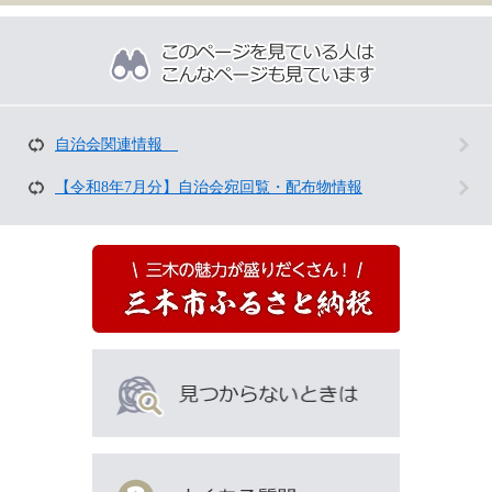
こ
の
ペ
ー
ジ
を
自治会関連情報
見
て
【令和8年7月分】自治会宛回覧・配布物情報
い
る
人
は
こ
ん
な
ペ
ー
ジ
も
見
て
い
ま