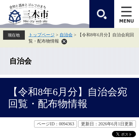
ペ
メ
ー
ニ
ジ
ュ
の
ー
先
を
頭
飛
トップページ
>
自治会
>
【令和8年6月分】自治会宛回
で
ば
覧・配布物情報
す。
し
て
本
文
自治会
へ
本
【令和8年6月分】自治会宛
文
回覧・配布物情報
ページID：0094363
更新日：2026年6月1日更新