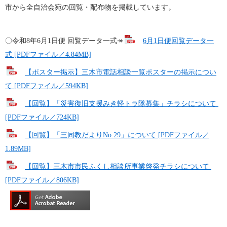
​市から全自治会宛の回覧・配布物を掲載しています。
〇令和8年6月1日便 回覧データ一式↠
6月1日便回覧データ一
式 [PDFファイル／4.84MB]
【ポスター掲示】三木市電話相談一覧ポスターの掲示につい
て [PDFファイル／594KB]
【回覧】「災害復旧支援みき軽トラ隊募集」チラシについて 
[PDFファイル／724KB]
【回覧】「三同教だよりNo.29」について [PDFファイル／
1.89MB]
【回覧】三木市市民ふくし相談所事業啓発チラシについて 
[PDFファイル／806KB]