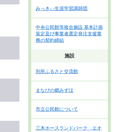
みっきぃ生涯学習講師団
中央公民館等複合施設 基本計画
策定及び事業者選定発注支援業
務の契約締結
施設
別所ふるさと交流館
まなびの郷みずほ
市立公民館について
三木ホースランドパーク エオ