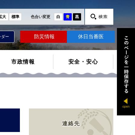
拡大
標準
色合い変更
白
青
黒
防災情報
休日当番医
ンダー
市政情報
安全・安心
連絡先