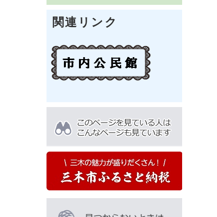
関連リンク
こ
の
ペ
ー
ジ
を
見
て