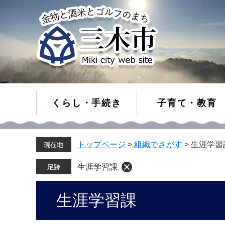
くらし・手続き
子育て・教育
ペ
メ
トップページ
>
組織でさがす
>
生涯学習
ー
ニ
ジ
ュ
の
ー
生涯学習課
先
を
頭
飛
本
生涯学習課
で
ば
文
す。
し
て