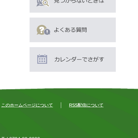
い
る
人
は
こ
ん
な
ペ
ー
ジ
も
見
このホームページについて
て
RSS配信について
い
ま
す