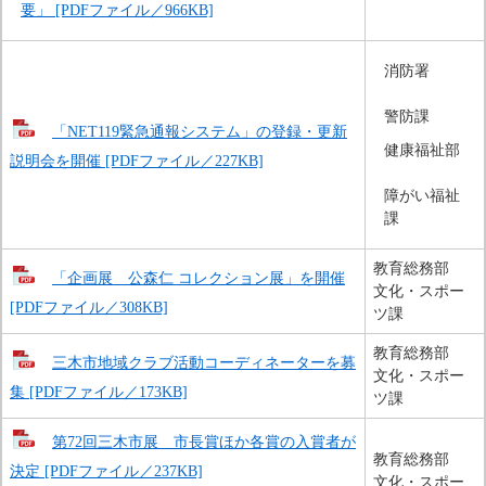
要」 [PDFファイル／966KB]
消防署
警防課
「NET119緊急通報システム」の登録・更新
健康福祉部
説明会を開催 [PDFファイル／227KB]
障がい福祉
課
教育総務部
「企画展 公森仁 コレクション展」を開催
文化・スポー
[PDFファイル／308KB]
ツ課
教育総務部
三木市地域クラブ活動コーディネーターを募
文化・スポー
集 [PDFファイル／173KB]
ツ課
第72回三木市展 市長賞ほか各賞の入賞者が
教育総務部
決定 [PDFファイル／237KB]
文化・スポー