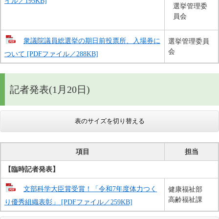
イル／195KB]
選挙管理委
員会
衆議院議員総選挙の期日前投票所、入場券に
選挙管理委員
会
ついて [PDFファイル／288KB]
記者発表(1月20日)
表のサイズを切り替える
項目
担当
【臨時記者発表​】
文部科学大臣賞受賞！「令和7年度体力つく
健康福祉部
高齢福祉課
り優秀組織表彰」 [PDFファイル／259KB]