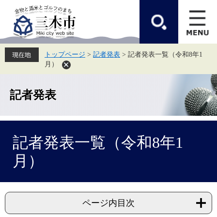
ペ
メ
ー
ニ
ジ
ュ
の
ー
先
を
頭
飛
トップページ
>
記者発表
>
記者発表一覧（令和8年1
で
ば
月）
す。
し
て
本
文
記者発表
へ
本
記者発表一覧（令和8年1
文
月）
ページ内目次