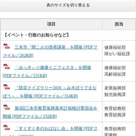
表のサイズを切り替える
項目
担当
【イベント・行政のお知らせなど​】
三木市「聞こえの啓発講座」を開催 [PDFフ
健康福祉部
障がい福祉課
ァイル／262KB]
「みっきぃ☆健康ミニフェスタ」を開催
健康福祉部
高齢福祉課
[PDFファイル／231KB]
「防災クイズラリー2026 ～みきぼうでまな
産業振興部
観光振興課
ぼう～」を開催 [PDFファイル／314KB]
第4回三木市教育振興基本計画検討委員会を
教育総務部
教育総務課
開催 [PDFファイル／232KB]
「すくすく冬のおはなし会」を開催 [PDFフ
教育総務部
図書館