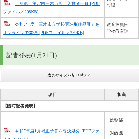
（別紙）第72回三木市展 入賞者一覧 [PDF
ツ課
ファイル／208KB]
令和7年度「三木市立学校園造形作品展」を
教育振興部
学校教育課
オンラインで開催 [PDFファイル／239KB]
記者発表(1月21日)
表のサイズを切り替える
項目
担当
【臨時記者発表​】
総務部
令和7年度1月補正予算を専決処分 [PDFファ
財政課