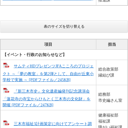
推進課
表のサイズを切り替える
項目
担当
【イベント・行政のお知らせなど】
サムティHDプレゼンツJFAこころのプロジェ
総合政策部
クト ～「夢の教室」を第2弾として、自由が丘東小
縁結び課
学校で実施 ～ [PDFファイル／245KB]
『新三木市史』文化遺産編発刊記念講演会
総務部
「蓮花寺の寺宝からひもとく三木市の文化財」を
市史編さん室
開催 [PDFファイル／247KB]
健康福祉部
福祉課
三木市福祉3計画策定に向けてアンケート調
障がい福祉課