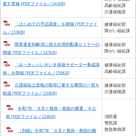
査を実施 [PDFファイル／241KB]
高齢福祉課
介護保険課
「はじめての手話講座」を開催 [PDFファイ
健康福祉部
障がい福祉課
ル／233KB]
障害者差別解消に係る合理的配慮セミナーの
健康福祉部
障がい福祉課
開催 [PDFファイル／247KB]
「みっきぃ☆いきいき体操サポーター養成講
健康福祉部
高齢福祉課
座」を開催 [PDFファイル／256KB]
介護福祉士資格の取得に要する費用の一部を
健康福祉部
介護保険課
助成 [PDFファイル／226KB]
令和7年「火災と救急・救助の概要」を公
表 [PDFファイル／224KB]
消防署
警防課
救急救助課
（別紙）令和7年「火災と救急・救助の概