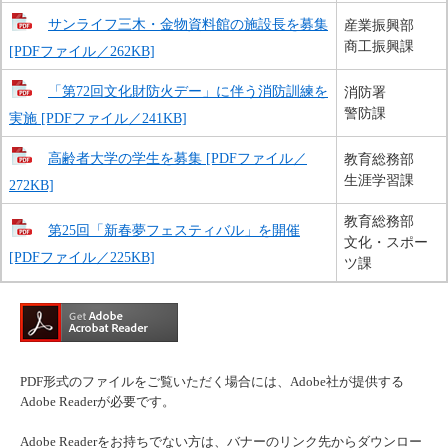
サンライフ三木・金物資料館の施設長を募集
産業振興部
商工振興課
[PDFファイル／262KB]
「第72回文化財防火デー」に伴う消防訓練を
消防署
警防課
実施 [PDFファイル／241KB]
高齢者大学の学生を募集 [PDFファイル／
教育総務部
生涯学習課
272KB]
教育総務部
第25回「新春夢フェスティバル」を開催
文化・スポー
[PDFファイル／225KB]
ツ課
PDF形式のファイルをご覧いただく場合には、Adobe社が提供する
Adobe Readerが必要です。
Adobe Readerをお持ちでない方は、バナーのリンク先からダウンロー