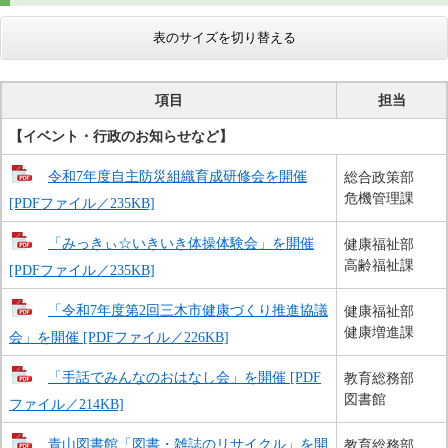
表のサイズを切り替える
項目
担当
【イベント・行政のお知らせなど​】
令和7年度自主防災組織育成研修会を開催
総合政策部
危機管理課
[PDFファイル／235KB]
「みっきぃ☆いきいき体操体験会」を開催
健康福祉部
高齢福祉課
[PDFファイル／235KB]
「令和7年度第2回三木市健康づくり推進協議
健康福祉部
健康増進課
会」を開催 [PDFファイル／226KB]
「手話でみんなのおはなし会」を開催 [PDF
教育総務部
図書館
ファイル／214KB]
青山図書館「図書・雑誌のリサイクル」を開
教育総務部