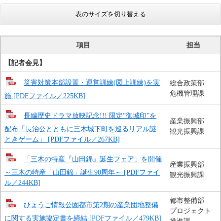
表のサイズを切り替える
項目
担当
【記者会見】
災害対策本部設置・運営訓練(図上訓練)を実
総合政策部
危機管理課
施 [PDFファイル／225KB]
長編歴史ドラマ放映記念!!! 限定“御城印”を
産業振興部
配布「長治公とともに三木城下町を巡るリアル謎
観光振興課
ときゲーム」 [PDFファイル／267KB]
「三木の特産『山田錦』誕生フェア」を開催
産業振興部
～三木の特産「山田錦」誕生90周年～ [PDFファイ
観光振興課
ル／244KB]
都市整備部
ひょうご情報公園都市第2期の産業団地整備
プロジェクト
に関する実施協定書を締結 [PDFファイル／479KB]