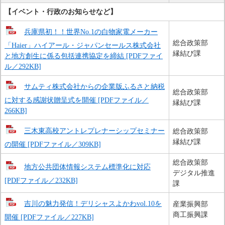
【イベント・行政のお知らせなど​】
兵庫県初！！世界No.1の白物家電メーカー
総合政策部
「Haier」ハイアール・ジャパンセールス株式会社
縁結び課
と地方創生に係る包括連携協定を締結​ [PDFファイ
ル／292KB]
サムティ株式会社からの企業版ふるさと納税
総合政策部
に対する感謝状贈呈式を開催 [PDFファイル／
縁結び課
266KB]
三木東高校アントレプレナーシップセミナー
総合政策部
縁結び課
の開催 [PDFファイル／309KB]
総合政策部
地方公共団体情報システム標準化に対応
デジタル推進
[PDFファイル／232KB]
課
吉川の魅力発信！デリシャスよかわvol.10を
産業振興部
商工振興課
開催 [PDFファイル／227KB]