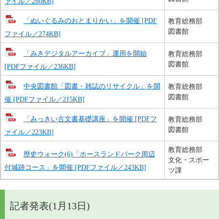
ァイル／280KB]
「ぬいぐるみのおとまりかい」を開催 [PDF
教育総務部
図書館
ファイル／274KB]
「みきデジタルアーカイブ」運用を開始
教育総務部
図書館
[PDFファイル／236KB]
中央図書館「図書・雑誌のリサイクル」を開
教育総務部
図書館
催 [PDFファイル／215KB]
「みっきい古文書基礎講座」を開催 [PDFフ
教育総務部
図書館
ァイル／223KB]
教育総務部
歴史ウォーク(6)「ホースランドパーク周辺
文化・スポー
付城跡コース」を開催 [PDFファイル／243KB]
ツ課
記者発表(1月13日)