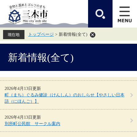
ペ
メ
ー
ニ
ジ
ュ
の
ー
先
を
頭
飛
トップページ
>
新着情報(全て)
で
ば
す。
し
て
本
本
新着情報(全て)
文
文
へ
2026年4月13日更新
町（まち）ぐるみ健診（けんしん）のおしらせ【やさしい日本
語（にほんご）】
2026年4月13日更新
別所町公民館 サークル案内