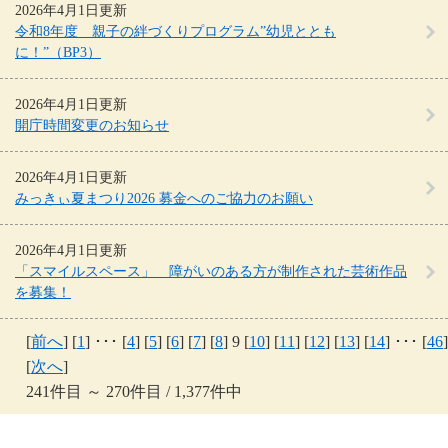
2026年4月1日更新
令和8年度 親子の絆づくりプログラム”幼児ととも
に！”（BP3）
2026年4月1日更新
開庁時間変更のお知らせ
2026年4月1日更新
みっきぃ夏まつり2026 募金へのご協力のお願い
2026年4月1日更新
「スマイルスペース」 障がいのある方が制作された芸術作品
を募集！
[
前へ
] [
1
] ･･･ [
4
] [
5
] [
6
] [
7
] [
8
] 9 [
10
] [
11
] [
12
] [
13
] [
14
] ･･･ [
46
]
[
次へ
]
241件目 ～ 270件目 / 1,377件中