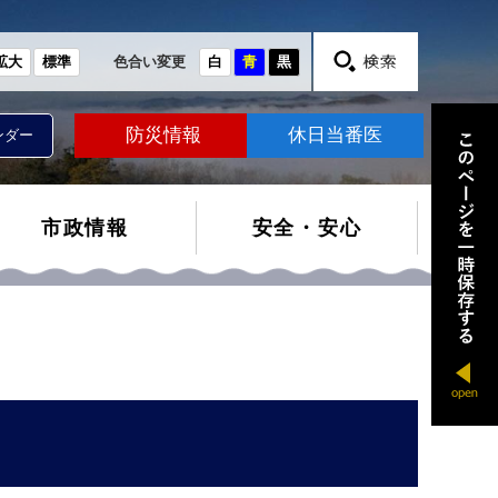
拡大
標準
色合い変更
白
青
黒
防災情報
休日当番医
ンダー
市政情報
安全・安心