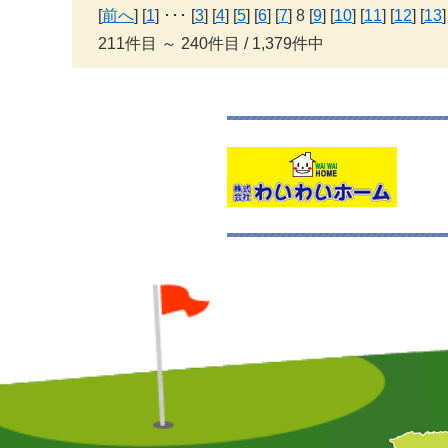
[
前へ
] [
1
] ･･･ [
3
] [
4
] [
5
] [
6
] [
7
] 8 [
9
] [
10
] [
11
] [
12
] [
13
]
211件目 ～ 240件目 / 1,379件中