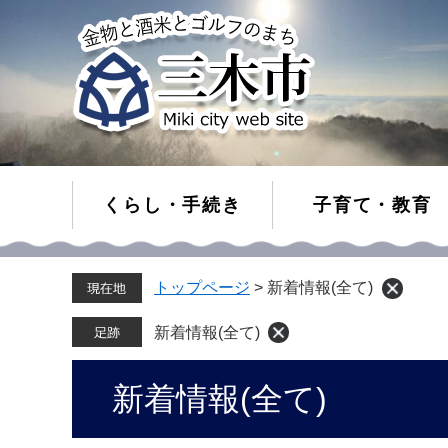
くらし・手続き
子育て・教育
ペ
メ
トップページ
>
新着情報(全て)
ー
ニ
ジ
ュ
の
ー
新着情報(全て)
先
を
頭
飛
本
新着情報(全て)
で
ば
文
す。
し
て