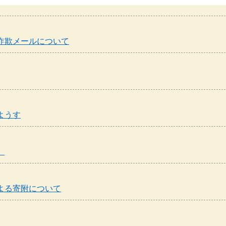
詐欺メールについて
ようす
）
よる寄附について