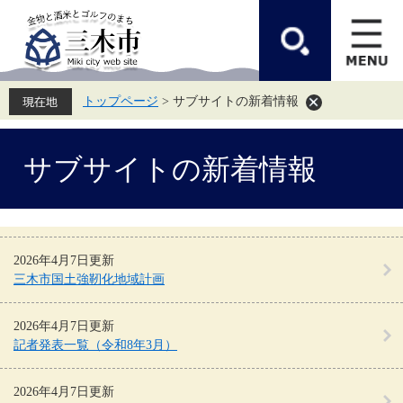
ペ
メ
ー
ニ
ジ
ュ
の
ー
先
を
頭
飛
トップページ
>
サブサイトの新着情報
で
ば
す。
し
て
本
本
サブサイトの新着情報
文
文
へ
2026年4月7日更新
三木市国土強靭化地域計画
2026年4月7日更新
記者発表一覧（令和8年3月）
2026年4月7日更新