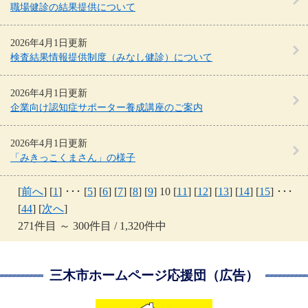
職場健診の結果提供について
2026年4月1日更新
検査結果情報提供制度（みなし健診）について
2026年4月1日更新
企業向け認知症サポーター養成講座のご案内
2026年4月1日更新
「みきっこくまさん」の様子
[
前へ
] [
1
] ･･･ [
5
] [
6
] [
7
] [
8
] [
9
] 10 [
11
] [
12
] [
13
] [
14
] [
15
] ･･･
[
44
] [
次へ
]
271件目 ～ 300件目 / 1,320件中
三木市ホームページ応援団（広告）