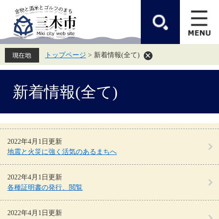
ペ
メ
ー
ニ
ジ
ュ
の
ー
先
を
頭
飛
トップページ
>
新着情報(全て)
で
ば
す。
し
て
本
本
新着情報(全て)
文
文
へ
2022年4月1日更新
地震と火災に強く活気のあるまちへ
2022年4月1日更新
各種証明書の発行、閲覧
2022年4月1日更新