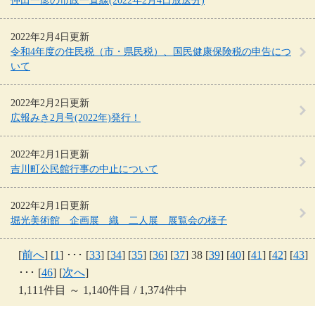
仲田一彦の市政一直線(2022年2月4日放送分)
2022年2月4日更新
令和4年度の住民税（市・県民税）、国民健康保険税の申告につ
いて
2022年2月2日更新
広報みき2月号(2022年)発行！
2022年2月1日更新
吉川町公民館行事の中止について
2022年2月1日更新
堀光美術館 企画展 織 二人展 展覧会の様子
[
前へ
] [
1
] ･･･ [
33
] [
34
] [
35
] [
36
] [
37
] 38 [
39
] [
40
] [
41
] [
42
] [
43
]
･･･ [
46
] [
次へ
]
1,111件目 ～ 1,140件目 / 1,374件中