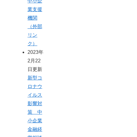
中小企
業支援
機関
（外部
リン
ク）
2023年
2月22
日更新
新型コ
ロナウ
イルス
影響対
策 中
小企業
金融経