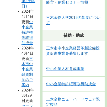
第2土曜
経営・創業セミナー情報
日）
2024年
4月4日
三木金物大学2019の募集につい
更新
中
て
小企業
特許権
補助・助成
等取得
助成金
2024年
三木市中小企業経営革新設備投
4月4日
資促進事業を募集します
更新
三
木市中
中小企業人材育成事業
小企業
融資制
度のご
中小企業特許権等取得助成金
案内
2024年
3月29
三木金物ニューハードウェア認
日更新
定製品
セーフ