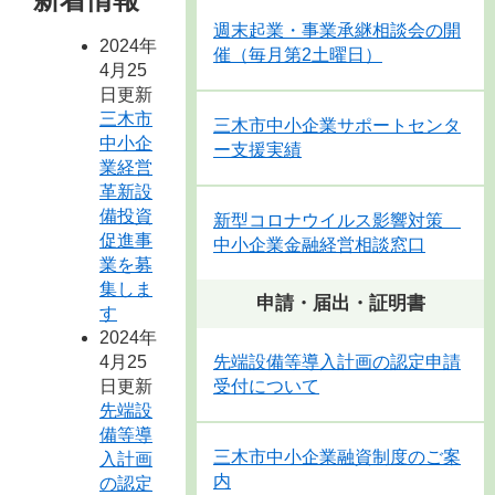
週末起業・事業承継相談会の開
2024年
催（毎月第2土曜日）
4月25
日更新
三木市
三木市中小企業サポートセンタ
中小企
ー支援実績
業経営
革新設
備投資
新型コロナウイルス影響対策
促進事
中小企業金融経営相談窓口
業を募
集しま
申請・届出・証明書
す
2024年
4月25
先端設備等導入計画の認定申請
日更新
受付について
先端設
備等導
三木市中小企業融資制度のご案
入計画
内
の認定