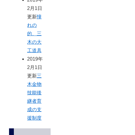
2月1日
更新
憧
れの
的、三
木の大
工道具
2019年
2月1日
更新
三
木金物
技能後
継者育
成の支
援制度