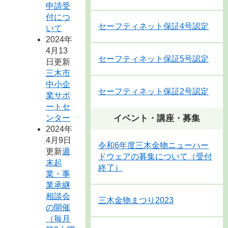
申請受
付につ
セーフティネット保証4号認定
いて
2024年
4月13
セーフティネット保証5号認定
日更新
三木市
中小企
セーフティネット保証2号認定
業サポ
ートセ
ンター
イベント・講座・募集
2024年
4月9日
令和6年度三木金物ニューハー
更新
週
ドウェアの募集について（受付
末起
終了）
業・事
業承継
相談会
三木金物まつり2023
の開催
（毎月