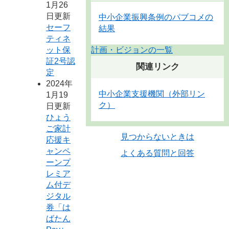
1月26
日更新
中小企業振興条例のパブコメの
セーフ
結果
ティネ
ット保
計画・ビジョンの一覧
証2号認
関連リンク
定
2024年
中小企業支援機関（外部リン
1月19
ク）
日更新
ひょう
ご家計
見つからないときは
応援キ
ャンペ
よくある質問と回答
ーンプ
レミア
ム付デ
ジタル
券「は
ばたん