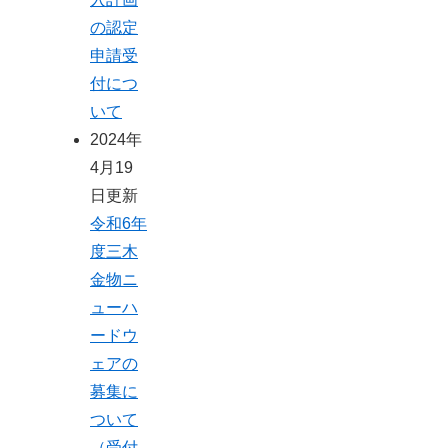
の認定
申請受
付につ
いて
2024年
4月19
日更新
令和6年
度三木
金物ニ
ューハ
ードウ
ェアの
募集に
ついて
（受付