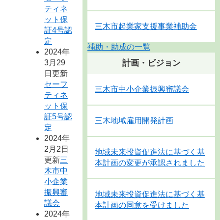
ティネ
ット保
三木市起業家支援事業補助金
証4号認
定
補助・助成の一覧
2024年
3月29
計画・ビジョン
日更新
セーフ
三木市中小企業振興審議会
ティネ
ット保
証5号認
三木地域雇用開発計画
定
2024年
2月2日
地域未来投資促進法に基づく基
更新
三
本計画の変更が承認されました
木市中
小企業
振興審
地域未来投資促進法に基づく基
議会
本計画の同意を受けました
2024年