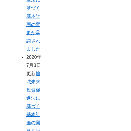
基づく
基本計
画の変
更が承
認され
ました
2020年
7月3日
更新
地
域未来
投資促
進法に
基づく
基本計
画の同
意を受