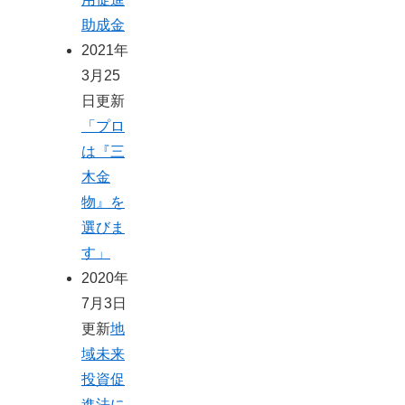
助成金
2021年
3月25
日更新
「プロ
は『三
木金
物』を
選びま
す」
2020年
7月3日
更新
地
域未来
投資促
進法に