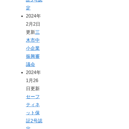
定
2024年
2月2日
更新
三
木市中
小企業
振興審
議会
2024年
1月26
日更新
セーフ
ティネ
ット保
証2号認
定