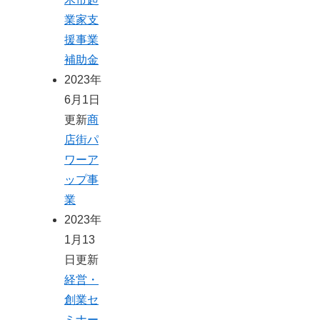
業家支
援事業
補助金
2023年
6月1日
更新
商
店街パ
ワーア
ップ事
業
2023年
1月13
日更新
経営・
創業セ
ミナー