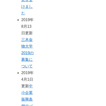
けまし
た
2019年
8月13
日更新
三木金
物大学
2019の
募集に
ついて
2019年
4月1日
更新
中
小企業
振興条
例のパ