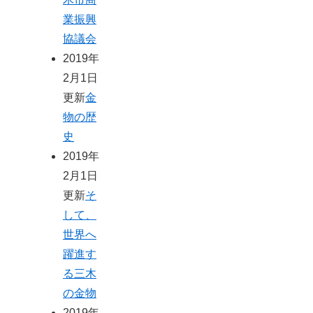
業振興
協議会
2019年
2月1日
更新
金
物の歴
史
2019年
2月1日
更新
そ
して、
世界へ
躍進す
る三木
の金物
2019年