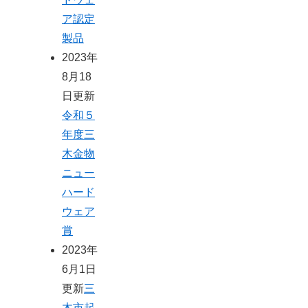
ア認定
製品
2023年
8月18
日更新
令和５
年度三
木金物
ニュー
ハード
ウェア
賞
2023年
6月1日
更新
三
木市起