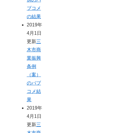
ブコメ
の結果
2019年
4月1日
更新
三
木市商
業振興
条例
（案）
のパブ
コメ結
果
2019年
4月1日
更新
三
木市商