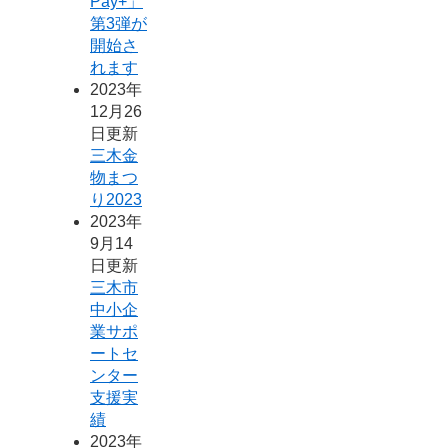
Pay+」
第3弾が
開始さ
れます
2023年
12月26
日更新
三木金
物まつ
り2023
2023年
9月14
日更新
三木市
中小企
業サポ
ートセ
ンター
支援実
績
2023年