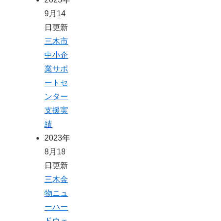
9月14
日更新
三木市
中小企
業サポ
ートセ
ンター
支援実
績
2023年
8月18
日更新
三木金
物ニュ
ーハー
ドウェ