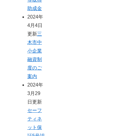
助成金
2024年
4月4日
更新
三
木市中
小企業
融資制
度のご
案内
2024年
3月29
日更新
セーフ
ティネ
ット保
証5号認