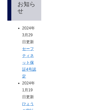
お知ら
せ
2024年
3月29
日更新
セーフ
ティネ
ット保
証4号認
定
2024年
1月19
日更新
ひょう