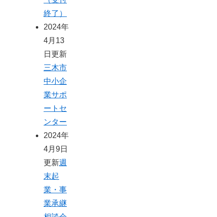
終了）
2024年
4月13
日更新
三木市
中小企
業サポ
ートセ
ンター
2024年
4月9日
更新
週
末起
業・事
業承継
相談会