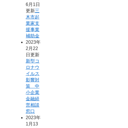
6月1日
更新
三
木市起
業家支
援事業
補助金
2023年
2月22
日更新
新型コ
ロナウ
イルス
影響対
策 中
小企業
金融経
営相談
窓口
2023年
1月13