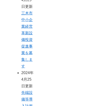
日更新
三木市
中小企
業経営
革新設
備投資
促進事
業を募
集しま
す
2024年
4月25
日更新
先端設
備等導
入計画