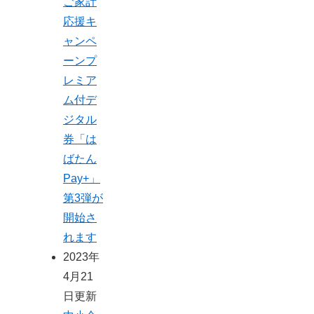
ご家計
応援キ
ャンペ
ーンプ
レミア
ム付デ
ジタル
券「は
ばたん
Pay+」
第3弾が
開始さ
れます
2023年
4月21
日更新