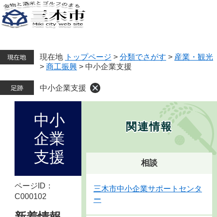
ペ
メ
ー
ニ
ジ
ュ
メ
の
ー
ニ
ュ
先
を
ー
頭
飛
現在地
トップページ
>
分類でさがす
>
産業・観光
で
ば
>
商工振興
>
中小企業支援
す。
し
て
中小企業支援
本
文
本
中小
へ
文
関連情報
企業
支援
相談
ページID：
三木市中小企業サポートセンタ
C000102
ー
新着情報