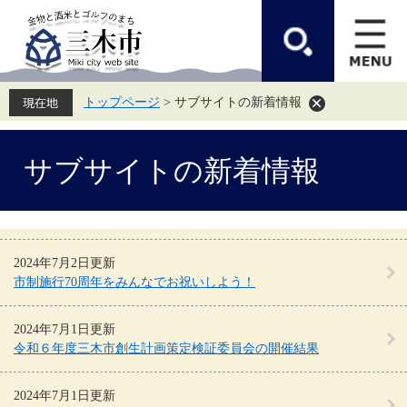
ペ
メ
ー
ニ
ジ
ュ
の
ー
先
を
頭
飛
トップページ
>
サブサイトの新着情報
で
ば
す。
し
て
本
本
サブサイトの新着情報
文
文
へ
2024年7月2日更新
市制施行70周年をみんなでお祝いしよう！
2024年7月1日更新
令和６年度三木市創生計画策定検証委員会の開催結果
2024年7月1日更新