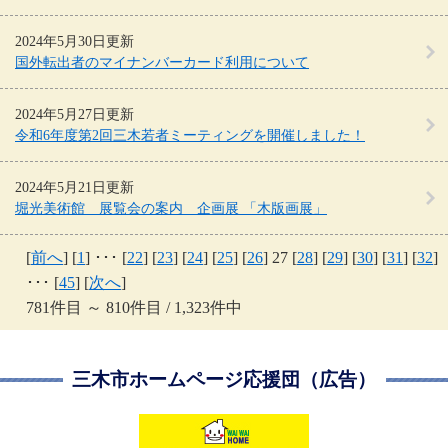
2024年5月30日更新
国外転出者のマイナンバーカード利用について
2024年5月27日更新
令和6年度第2回三木若者ミーティングを開催しました！
2024年5月21日更新
堀光美術館 展覧会の案内 企画展 「木版画展」
[
前へ
] [
1
] ･･･ [
22
] [
23
] [
24
] [
25
] [
26
] 27 [
28
] [
29
] [
30
] [
31
] [
32
]
･･･ [
45
] [
次へ
]
781件目 ～ 810件目 / 1,323件中
三木市ホームページ応援団（広告）