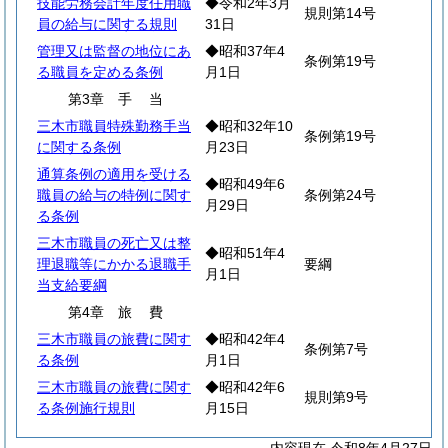
技能労務会計年度任用職
◆令和2年3月
規則第14号
員の給与に関する規則
31日
管理又は監督の地位にあ
◆昭和37年4
条例第19号
る職員を定める条例
月1日
第3章
手
当
三木市職員特殊勤務手当
◆昭和32年10
条例第19号
に関する条例
月23日
通算条例の適用を受ける
◆昭和49年6
職員の給与の特例に関す
条例第24号
月29日
る条例
三木市職員の死亡又は整
◆昭和51年4
理退職等にかかる退職手
要綱
月1日
当支給要綱
第4章
旅
費
三木市職員の旅費に関す
◆昭和42年4
条例第7号
る条例
月1日
三木市職員の旅費に関す
◆昭和42年6
規則第9号
る条例施行規則
月15日