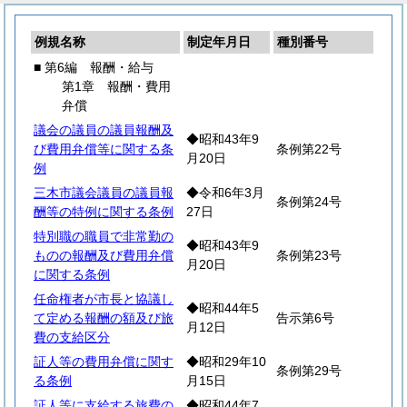
例規名称
制定年月日
種別番号
■ 第6編 報酬・給与
第1章 報酬・費用
弁償
議会の議員の議員報酬及
◆昭和43年9
び費用弁償等に関する条
条例第22号
月20日
例
三木市議会議員の議員報
◆令和6年3月
条例第24号
酬等の特例に関する条例
27日
特別職の職員で非常勤の
◆昭和43年9
ものの報酬及び費用弁償
条例第23号
月20日
に関する条例
任命権者が市長と協議し
◆昭和44年5
て定める報酬の額及び旅
告示第6号
月12日
費の支給区分
証人等の費用弁償に関す
◆昭和29年10
条例第29号
る条例
月15日
証人等に支給する旅費の
◆昭和44年7