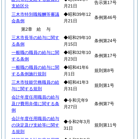
告示第17号
支給区分
月21日
三木市特別職報酬等審議
◆昭和39年12
条例第46号
会条例
月21日
第2章
給
与
三木市長等の給与に関す
◆昭和29年10
条例第24号
る条例
月15日
一般職の職員の給与に関
◆昭和32年10
条例第17号
する条例
月23日
一般職の職員の給与に関
◆昭和41年6
規則第8号
する条例施行規則
月1日
三木市技能労務職員の給
◆昭和41年3
規則第1号
与に関する規則
月31日
会計年度任用職員の給与
◆令和元年9
及び費用弁償に関する条
条例第7号
月27日
例
会計年度任用職員の給与
◆令和2年3月
の決定及び支給等に関す
規則第11号
31日
る規則