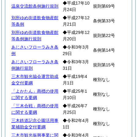
◆平成17年10
温泉交流館条例施行規則
規則第69号
月24日
別所ゆめ街道飲食物産館
◆平成27年12
条例第33号
等条例
月21日
別所ゆめ街道飲食物産館
◆平成29年12
規則第22号
等条例施行規則
月20日
あじさいフローラみき条
◆令和3年3月
条例第14号
例
29日
あじさいフローラみき条
◆令和3年3月
規則第15号
例施行規則
31日
三木市観光協会運営助成
◆平成19年4
種別なし
金交付要綱
月1日
「よかたん」商標の使用
◆平成25年1
種別なし
に関する要綱
月10日
「三木合戦」商標の使用
◆平成26年7
種別なし
に関する要綱
月25日
三木鉄道記念公園活用事
◆令和2年4月
種別なし
業補助金交付要綱
1日
三木市観光振興事業に関
◆令和3年4月