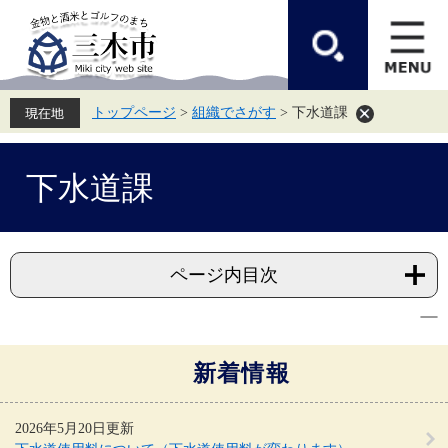
ペ
メ
ー
ニ
ジ
ュ
の
ー
先
を
頭
飛
トップページ
>
組織でさがす
>
下水道課
で
ば
す。
し
て
本
本
下水道課
文
文
へ
ページ内目次
新着情報
2026年5月20日更新