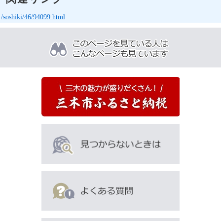
/soshiki/46/94099.html
こ
の
ペ
ー
ジ
を
見
て
い
る
人
は
こ
ん
な
ペ