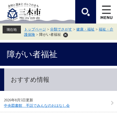
ペ
メ
ー
ニ
ジ
ュ
の
ー
先
を
頭
飛
トップページ
>
分類でさがす
>
健康・福祉
>
福祉・介
で
ば
護保険
>
障がい者福祉
す。
し
て
本
本
文
障がい者福祉
文
へ
おすすめ情報
2026年8月5日更新
中央図書館 手話でみんなのおはなし会