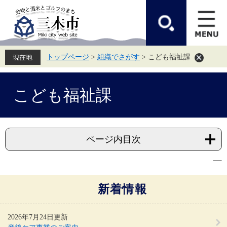
ペ
メ
ー
ニ
ジ
ュ
の
ー
先
を
頭
飛
トップページ
>
組織でさがす
>
こども福祉課
で
ば
す。
し
て
本
本
こども福祉課
文
文
へ
ページ内目次
新着情報
2026年7月24日更新