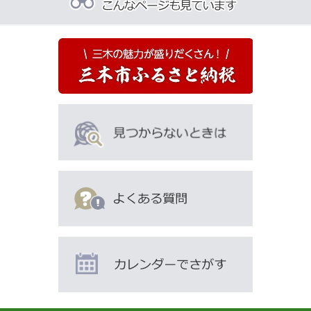
ペ
ー
ジ
を
見
て
い
る
人
は
こ
ん
な
ペ
ー
ジ
も
見