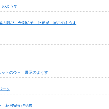
 のようす
壊魔の叫び 金剛仏子 公泉展 展示のようす
ュットの今－ 展示のようす
パーク
ー「花房完昇作品展」