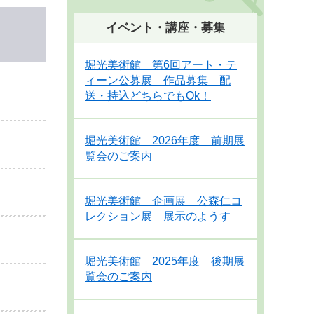
イベント・講座・募集
堀光美術館 第6回アート・テ
ィーン公募展 作品募集 配
送・持込どちらでもOk！
堀光美術館 2026年度 前期展
覧会のご案内
堀光美術館 企画展 公森仁コ
レクション展 展示のようす
堀光美術館 2025年度 後期展
覧会のご案内