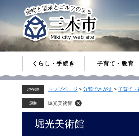
くらし・手続き
子育て・教育
ペ
メ
トップページ
>
分類でさがす
>
子育て・
ー
ニ
ジ
ュ
の
ー
堀光美術館
先
を
頭
飛
本
堀光美術館
で
ば
文
す。
し
て