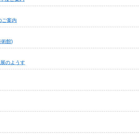
のご案内
術館)
紙展のようす