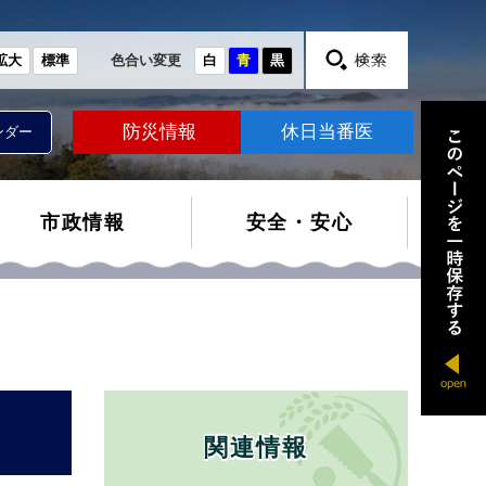
拡大
標準
色合い変更
白
青
黒
防災情報
休日当番医
ンダー
市政情報
安全・安心
関連情報