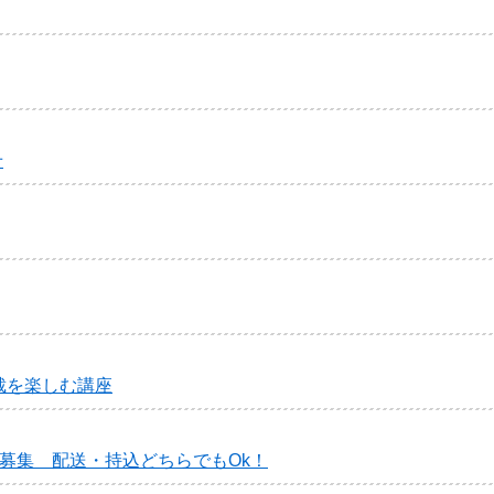
せ
裁を楽しむ講座
募集 配送・持込どちらでもOk！